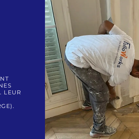
ONT
NES
. LEUR
GE).