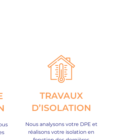
TRAVAUX
E
D’ISOLATION
N
Nous analysons votre DPE et
ous
réalisons votre isolation en
es
fonction des dernières